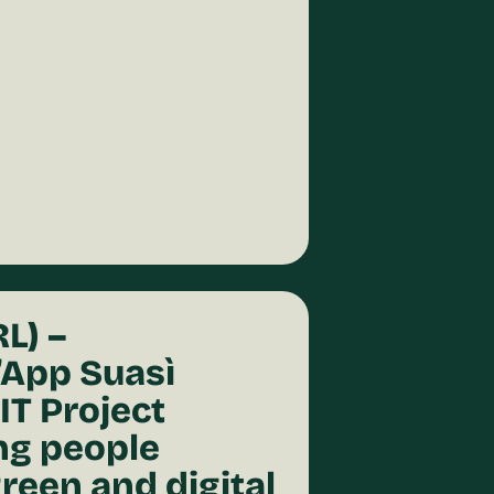
L) –
’App Suasì
IT Project
ng people
reen and digital