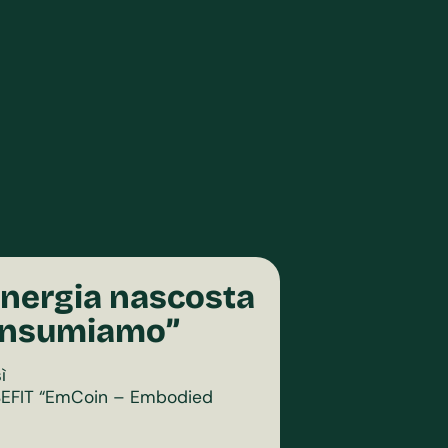
’energia nascosta
consumiamo”
ì
o SEFIT “EmCoin – Embodied