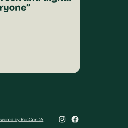
eryone”
wered by ResConDA